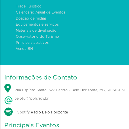
Trade Turístico
Calendário Anual de Eventos
Doação de mídias
Equipamentos e serviços
Materiais de divulgação
Observatório do Turismo
Principais atrativos
Venda BH
Informações de Contato
Rua Espírito Santo, 527 Centro - Belo Horizonte, MG, 30160-031
belotur@pbh.gov.br
Spotify
Rádio Belo Horizonte
Principais Eventos