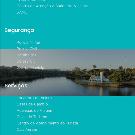
Centro de Atenção à Saúde do Viajante
SAMU
Segurança
Polícia Militar
Polícia Civil
Bombeiros
Defesa Civil
Guarda Municipal
Serviços
Locadora de Veículos
Casas de Câmbio
Agências de Viagem
Guias de Turismo
Centro de Atendimento ao Turista
Cias Aéreas