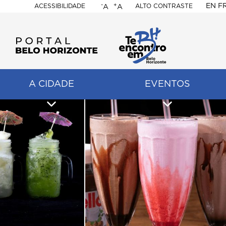
-
+
EN
F
ACESSIBILIDADE
ALTO CONTRASTE
A
A
PORTAL
BELO
HORIZONTE
A CIDADE
EVENTOS
ação
pal