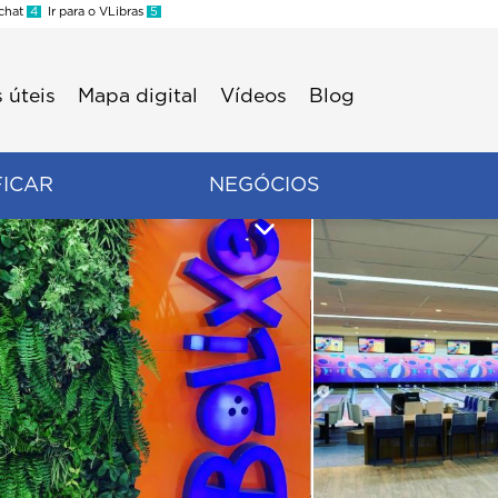
 chat
4
Ir para o VLibras
5
 úteis
Mapa digital
Vídeos
Blog
FICAR
NEGÓCIOS