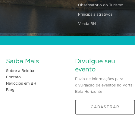
Observatório do Turismo
Principais atrativos
Venda BH
Saiba Mais
Divulgue seu
evento
Sobre a Belotur
Contato
Envio de informações para
Negócios em BH
divulgação de eventos no Portal
Blog
Belo Horizonte
CADASTRAR