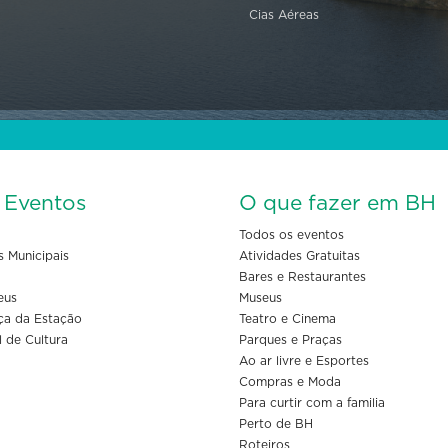
Cias Aéreas
s Eventos
O que fazer em BH
Todos os eventos
s Municipais
Atividades Gratuitas
Bares e Restaurantes
eus
Museus
ça da Estação
Teatro e Cinema
l de Cultura
Parques e Praças
Ao ar livre e Esportes
Compras e Moda
Para curtir com a familia
Perto de BH
Roteiros