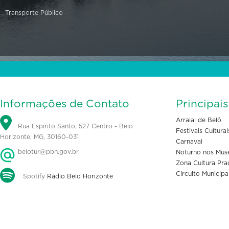
Transporte Público
Informações de Contato
Principai
Arraial de Belô
Rua Espírito Santo, 527 Centro - Belo
Festivais Culturai
Horizonte, MG, 30160-031
Carnaval
belotur@pbh.gov.br
Noturno nos Mus
Zona Cultura Pra
Circuito Municipa
Spotify
Rádio Belo Horizonte