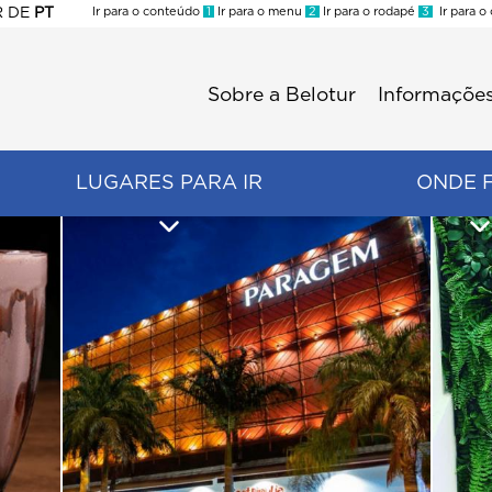
R
DE
PT
Ir para o conteúdo
1
Ir para o menu
2
Ir para o rodapé
3
Ir para o
ES
Sobre a Belotur
Informações
Menu
second
LUGARES PARA IR
ONDE 