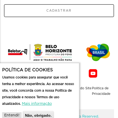
CADASTRAR
POLÍTICA DE COOKIES
Usamos cookies para assegurar que você
tenha a melhor experiência. Ao acessar nosso
Sobre a
Contato
Informaçoes
Mapa do Site
Politica de
site, você concorda com a nossa Política de
Belotur
Üteis
Privacidade
privacidade e nossos Termos de uso
Mais informação
atualizados.
Não, obrigado.
Entendi!
@ Copyright Belotur 2026. All Rights Reserved.