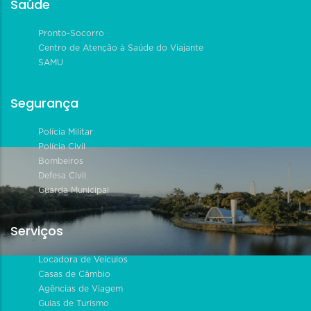
Saúde
Pronto-Socorro
Centro de Atenção à Saúde do Viajante
SAMU
Segurança
Polícia Militar
Polícia Civil
Bombeiros
Defesa Civil
Guarda Municipal
Serviços
Locadora de Veículos
Casas de Câmbio
Agências de Viagem
Guias de Turismo