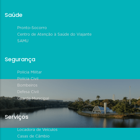
Saúde
Pronto-Socorro
Centro de Atenção à Saúde do Viajante
SAMU
Segurança
Polícia Militar
Polícia Civil
Bombeiros
Defesa Civil
Guarda Municipal
Serviços
Locadora de Veículos
Casas de Câmbio