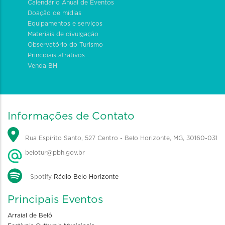
Calendário Anual de Eventos
Doação de mídias
Equipamentos e serviços
Materiais de divulgação
Observatório do Turismo
Principais atrativos
Venda BH
Informações de Contato
Rua Espírito Santo, 527 Centro - Belo Horizonte, MG, 30160-031
belotur@pbh.gov.br
Spotify
Rádio Belo Horizonte
Principais Eventos
Arraial de Belô