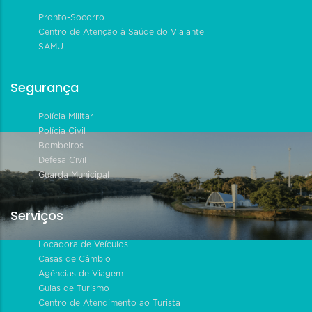
Pronto-Socorro
Centro de Atenção à Saúde do Viajante
SAMU
Segurança
Polícia Militar
Polícia Civil
Bombeiros
Defesa Civil
Guarda Municipal
Serviços
Locadora de Veículos
Casas de Câmbio
Agências de Viagem
Guias de Turismo
Centro de Atendimento ao Turista