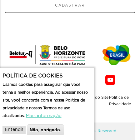
CADASTRAR
POLÍTICA DE COOKIES
Usamos cookies para assegurar que você
tenha a melhor experiência. Ao acessar nosso
Sobre a
Contato
Informaçoes
Mapa do Site
Politica de
site, você concorda com a nossa Política de
Belotur
Üteis
Privacidade
privacidade e nossos Termos de uso
Mais informação
atualizados.
Não, obrigado.
Entendi!
@ Copyright Belotur 2026. All Rights Reserved.