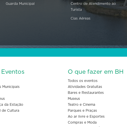
Guarda Municipal
Centro de Atendimento ao
Turista
Cias Aéreas
s Eventos
O que fazer em BH
Todos os eventos
s Municipais
Atividades Gratuitas
Bares e Restaurantes
eus
Museus
ça da Estação
Teatro e Cinema
l de Cultura
Parques e Praças
Ao ar livre e Esportes
Compras e Moda