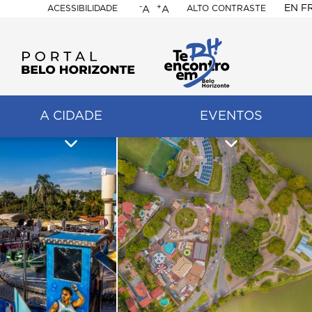
-
+
EN
F
ACESSIBILIDADE
ALTO CONTRASTE
A
A
PORTAL
BELO
HORIZONTE
A CIDADE
EVENTOS
ação
pal