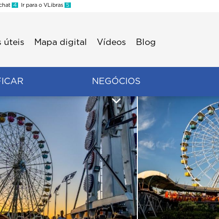
 chat
4
Ir para o VLibras
5
 úteis
Mapa digital
Vídeos
Blog
FICAR
NEGÓCIOS