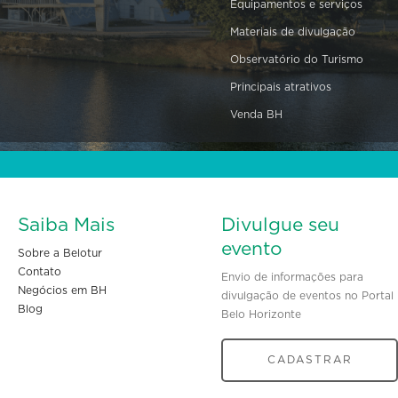
Equipamentos e serviços
Materiais de divulgação
Observatório do Turismo
Principais atrativos
Venda BH
Saiba Mais
Divulgue seu
evento
Sobre a Belotur
Contato
Envio de informações para
Negócios em BH
divulgação de eventos no Portal
Blog
Belo Horizonte
CADASTRAR