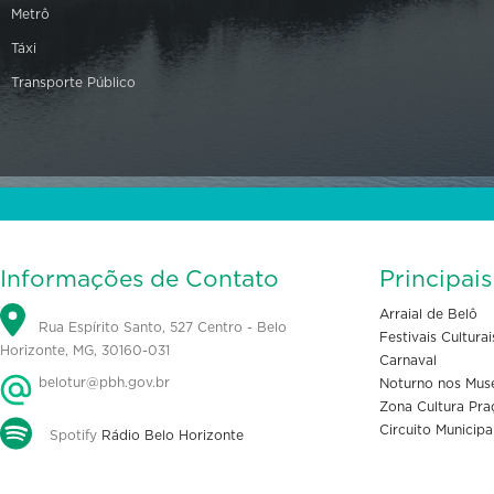
Metrô
Táxi
Transporte Público
Informações de Contato
Principai
Arraial de Belô
Rua Espírito Santo, 527 Centro - Belo
Festivais Culturai
Horizonte, MG, 30160-031
Carnaval
belotur@pbh.gov.br
Noturno nos Mus
Zona Cultura Pra
Circuito Municipa
Spotify
Rádio Belo Horizonte