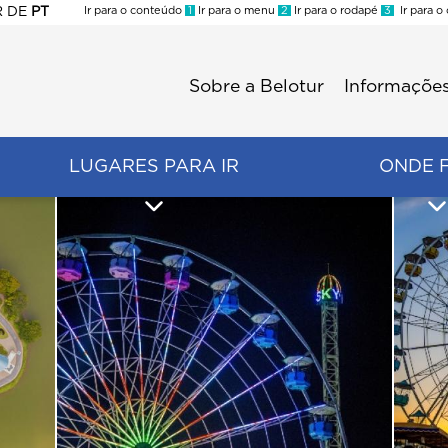
R
DE
PT
Ir para o conteúdo
1
Ir para o menu
2
Ir para o rodapé
3
Ir para o
ES
Sobre a Belotur
Informações
Menu
second
LUGARES PARA IR
ONDE 