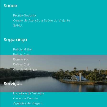
Saúde
Pronto-Socorro
Centro de Atenção à Saúde do Viajante
SAMU
Segurança
Polícia Militar
Polícia Civil
Bombeiros
Defesa Civil
Guarda Municipal
Serviços
Locadora de Veículos
Casas de Câmbio
Agências de Viagem