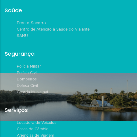
Saúde
Pronto-Socorro
Centro de Atenção à Saúde do Viajante
SAMU
Segurança
Polícia Militar
Polícia Civil
Bombeiros
Defesa Civil
Guarda Municipal
Serviços
Locadora de Veículos
Casas de Câmbio
Agências de Viagem