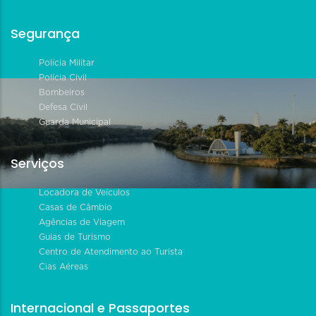
Segurança
Polícia Militar
Polícia Civil
Bombeiros
Defesa Civil
Guarda Municipal
Serviços
Locadora de Veículos
Casas de Câmbio
Agências de Viagem
Guias de Turismo
Centro de Atendimento ao Turista
Cias Aéreas
Internacional e Passaportes