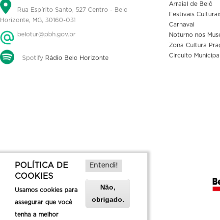
Arraial de Belô
Rua Espírito Santo, 527 Centro - Belo
Festivais Culturai
Horizonte, MG, 30160-031
Carnaval
belotur@pbh.gov.br
Noturno nos Mus
Zona Cultura Pra
Circuito Municipa
Spotify
Rádio Belo Horizonte
POLÍTICA DE
Entendi!
COOKIES
Não,
Usamos cookies para
obrigado.
assegurar que você
tenha a melhor