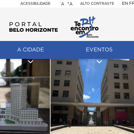
-
+
EN
F
ACESSIBILIDADE
ALTO CONTRASTE
A
A
PORTAL
BELO
HORIZONTE
A CIDADE
EVENTOS
ação
pal