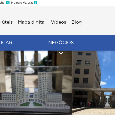
 chat
4
Ir para o VLibras
5
 úteis
Mapa digital
Vídeos
Blog
FICAR
NEGÓCIOS