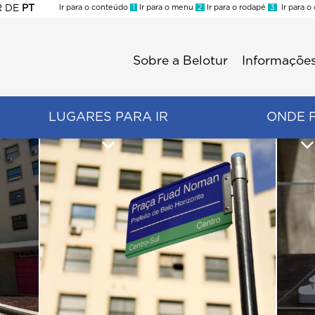
R
DE
PT
Ir para o conteúdo
1
Ir para o menu
2
Ir para o rodapé
3
Ir para o
ES
Sobre a Belotur
Informações
Menu
second
LUGARES PARA IR
ONDE 