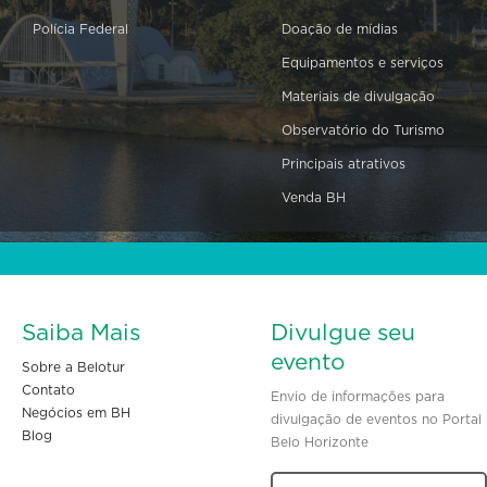
Polícia Federal
Doação de mídias
Equipamentos e serviços
Materiais de divulgação
Observatório do Turismo
Principais atrativos
Venda BH
Saiba Mais
Divulgue seu
evento
Sobre a Belotur
Contato
Envio de informações para
Negócios em BH
divulgação de eventos no Portal
Blog
Belo Horizonte