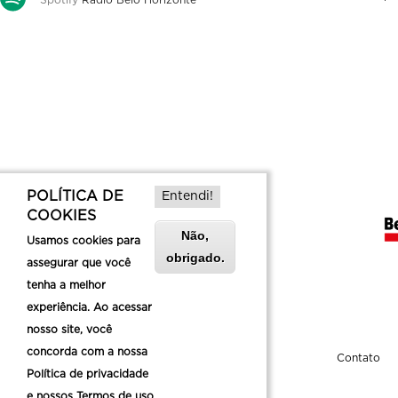
Spotify
Rádio Belo Horizonte
POLÍTICA DE
Entendi!
COOKIES
Não,
Usamos cookies para
obrigado.
assegurar que você
tenha a melhor
experiência. Ao acessar
nosso site, você
concorda com a nossa
Sobre a Belotur
Contato
Política de privacidade
e nossos Termos de uso