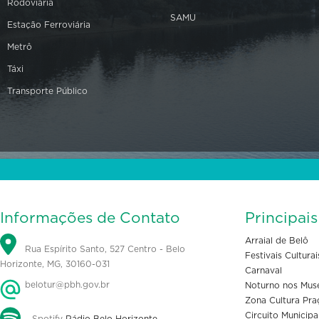
Rodoviária
SAMU
Estação Ferroviária
Metrô
Táxi
Transporte Público
Informações de Contato
Principai
Arraial de Belô
Rua Espírito Santo, 527 Centro - Belo
Festivais Culturai
Horizonte, MG, 30160-031
Carnaval
belotur@pbh.gov.br
Noturno nos Mus
Zona Cultura Pra
Circuito Municipa