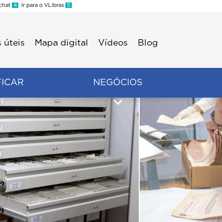
 chat
4
Ir para o VLibras
5
 úteis
Mapa digital
Vídeos
Blog
FICAR
NEGÓCIOS