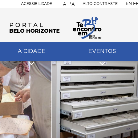
-
+
EN
F
ACESSIBILIDADE
ALTO CONTRASTE
A
A
PORTAL
BELO
HORIZONTE
A CIDADE
EVENTOS
ação
pal