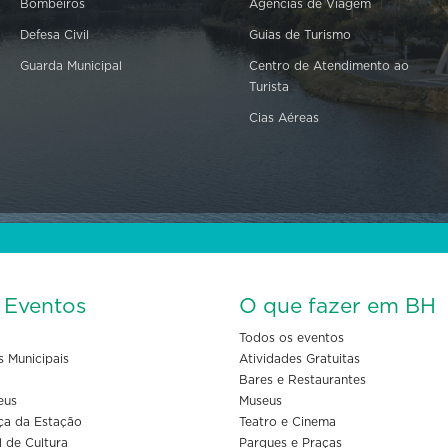
Bombeiros
Agências de Viagem
Defesa Civil
Guias de Turismo
Guarda Municipal
Centro de Atendimento ao
Turista
Cias Aéreas
s Eventos
O que fazer em BH
Todos os eventos
s Municipais
Atividades Gratuitas
Bares e Restaurantes
eus
Museus
ça da Estação
Teatro e Cinema
l de Cultura
Parques e Praças