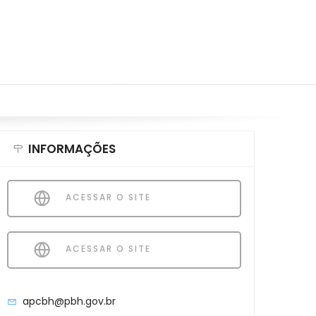
INFORMAÇÕES
ACESSAR O SITE
ACESSAR O SITE
apcbh@pbh.gov.br