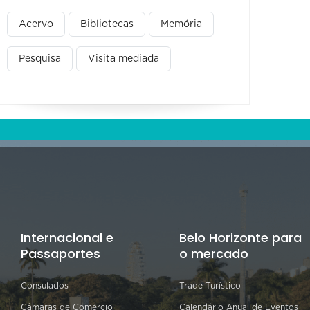
Acervo
Bibliotecas
Memória
Pesquisa
Visita mediada
Internacional e
Belo Horizonte para
Passaportes
o mercado
Consulados
Trade Turístico
Câmaras de Comércio
Calendário Anual de Eventos