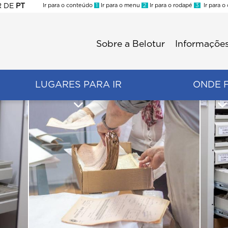
R
DE
PT
Ir para o conteúdo
1
Ir para o menu
2
Ir para o rodapé
3
Ir para o
ES
Sobre a Belotur
Informações
Menu
second
LUGARES PARA IR
ONDE 