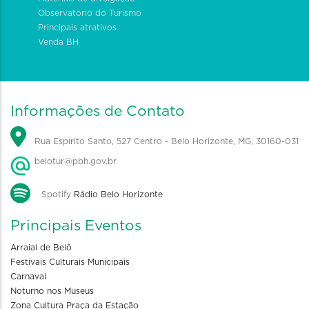
Observatório do Turismo
Principais atrativos
Venda BH
Informações de Contato
Rua Espírito Santo, 527 Centro - Belo Horizonte, MG, 30160-031
belotur@pbh.gov.br
Spotify
Rádio Belo Horizonte
Principais Eventos
Arraial de Belô
Festivais Culturais Municipais
Carnaval
Noturno nos Museus
Zona Cultura Praça da Estação