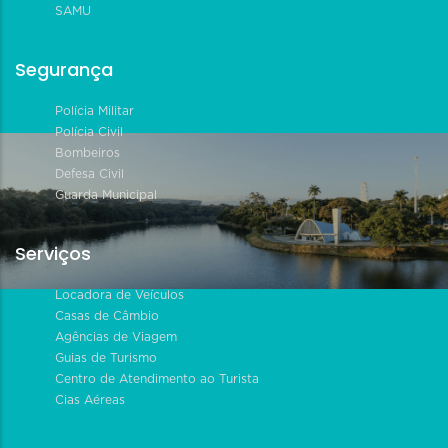
SAMU
Segurança
Polícia Militar
Polícia Civil
Bombeiros
Defesa Civil
Guarda Municipal
Serviços
Locadora de Veículos
Casas de Câmbio
Agências de Viagem
Guias de Turismo
Centro de Atendimento ao Turista
Cias Aéreas