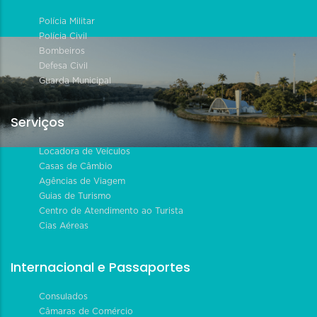
Polícia Militar
Polícia Civil
Bombeiros
Defesa Civil
Guarda Municipal
Serviços
Locadora de Veículos
Casas de Câmbio
Agências de Viagem
Guias de Turismo
Centro de Atendimento ao Turista
Cias Aéreas
Internacional e Passaportes
Consulados
Câmaras de Comércio