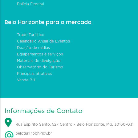
Polícia Federal
Belo Horizonte para o mercado
Trade Turístico
Calendário Anual de Eventos
Doação de mídias
Equipamentos e serviços
Materiais de divulgação
Observatório do Turismo
Principais atrativos
Venda BH
Informações de Contato
Rua Espírito Santo, 527 Centro - Belo Horizonte, MG, 30160-031
belotur@pbh.gov.br