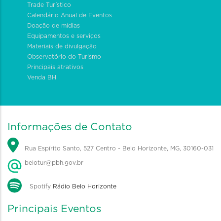
Trade Turístico
Calendário Anual de Eventos
Doação de mídias
Equipamentos e serviços
Materiais de divulgação
Observatório do Turismo
Principais atrativos
Venda BH
Informações de Contato
Rua Espírito Santo, 527 Centro - Belo Horizonte, MG, 30160-031
belotur@pbh.gov.br
Spotify
Rádio Belo Horizonte
Principais Eventos