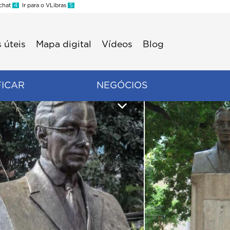
 chat
4
Ir para o VLibras
5
 úteis
Mapa digital
Vídeos
Blog
FICAR
NEGÓCIOS