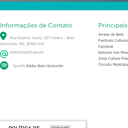
Informações de Contato
Principai
Arraial de Belô
Rua Espírito Santo, 527 Centro - Belo
Festivais Culturai
Horizonte, MG, 30160-031
Carnaval
belotur@pbh.gov.br
Noturno nos Mus
Zona Cultura Pra
Circuito Municipa
Spotify
Rádio Belo Horizonte