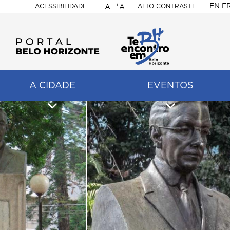
-
+
EN
F
ACESSIBILIDADE
ALTO CONTRASTE
A
A
PORTAL
BELO
HORIZONTE
A CIDADE
EVENTOS
ação
pal