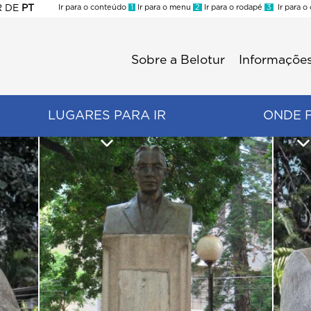
R
DE
PT
Ir para o conteúdo
1
Ir para o menu
2
Ir para o rodapé
3
Ir para o
ES
Sobre a Belotur
Informações
Menu
second
LUGARES PARA IR
ONDE 