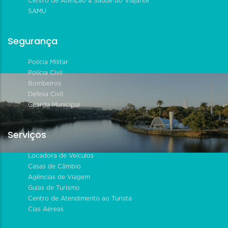
Centro de Atenção à Saúde do Viajante
SAMU
Segurança
Polícia Militar
Polícia Civil
Bombeiros
Defesa Civil
Guarda Municipal
Serviços
Locadora de Veículos
Casas de Câmbio
Agências de Viagem
Guias de Turismo
Centro de Atendimento ao Turista
Cias Aéreas