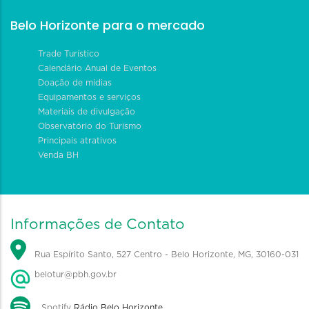
Belo Horizonte para o mercado
Trade Turístico
Calendário Anual de Eventos
Doação de mídias
Equipamentos e serviços
Materiais de divulgação
Observatório do Turismo
Principais atrativos
Venda BH
Informações de Contato
Rua Espírito Santo, 527 Centro - Belo Horizonte, MG, 30160-031
belotur@pbh.gov.br
Spotify
Rádio Belo Horizonte