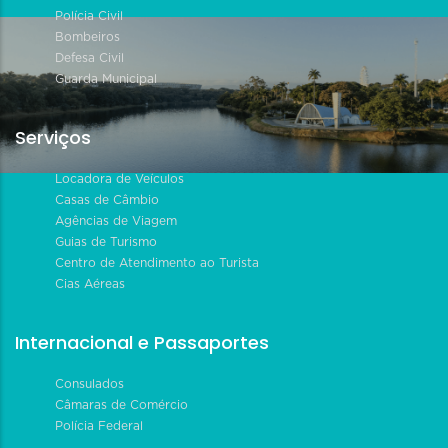
Polícia Civil
Bombeiros
Defesa Civil
Guarda Municipal
Serviços
Locadora de Veículos
Casas de Câmbio
Agências de Viagem
Guias de Turismo
Centro de Atendimento ao Turista
Cias Aéreas
Internacional e Passaportes
Consulados
Câmaras de Comércio
Polícia Federal