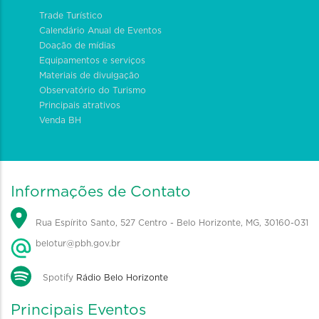
Trade Turístico
Calendário Anual de Eventos
Doação de mídias
Equipamentos e serviços
Materiais de divulgação
Observatório do Turismo
Principais atrativos
Venda BH
Informações de Contato
Rua Espírito Santo, 527 Centro - Belo Horizonte, MG, 30160-031
belotur@pbh.gov.br
Spotify
Rádio Belo Horizonte
Principais Eventos