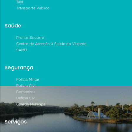
Táxi
Transporte Público
Saúde
Pronto-Socorro
Centro de Atenção à Saúde do Viajante
SAMU
Segurança
Polícia Militar
Polícia Civil
Bombeiros
Defesa Civil
Guarda Municipal
Serviços