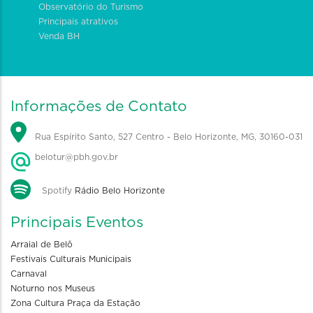
Observatório do Turismo
Principais atrativos
Venda BH
Informações de Contato
Rua Espírito Santo, 527 Centro - Belo Horizonte, MG, 30160-031
belotur@pbh.gov.br
Spotify
Rádio Belo Horizonte
Principais Eventos
Arraial de Belô
Festivais Culturais Municipais
Carnaval
Noturno nos Museus
Zona Cultura Praça da Estação