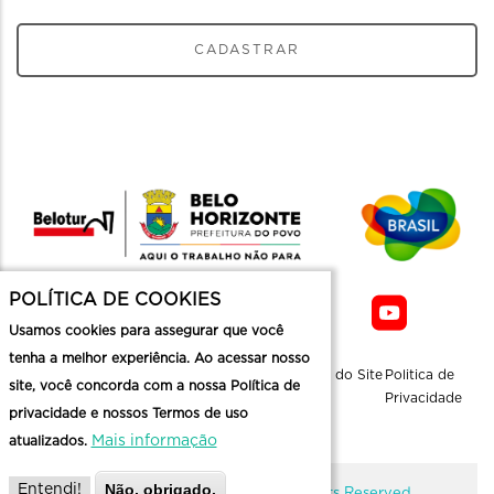
CADASTRAR
POLÍTICA DE COOKIES
Usamos cookies para assegurar que você
tenha a melhor experiência. Ao acessar nosso
Sobre a
Contato
Informaçoes
Mapa do Site
Politica de
site, você concorda com a nossa Política de
Belotur
Üteis
Privacidade
privacidade e nossos Termos de uso
Mais informação
atualizados.
Não, obrigado.
Entendi!
@ Copyright Belotur 2026. All Rights Reserved.