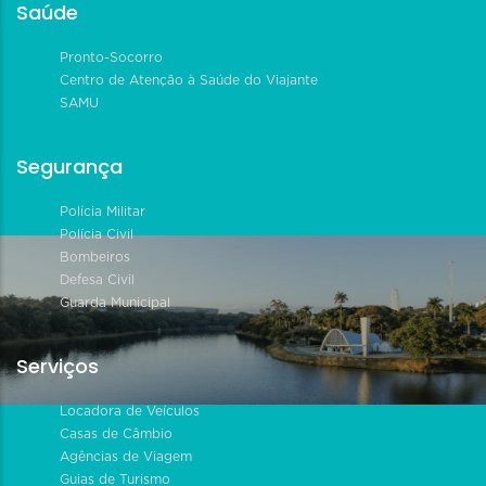
Saúde
Pronto-Socorro
Centro de Atenção à Saúde do Viajante
SAMU
Segurança
Polícia Militar
Polícia Civil
Bombeiros
Defesa Civil
Guarda Municipal
Serviços
Locadora de Veículos
Casas de Câmbio
Agências de Viagem
Guias de Turismo