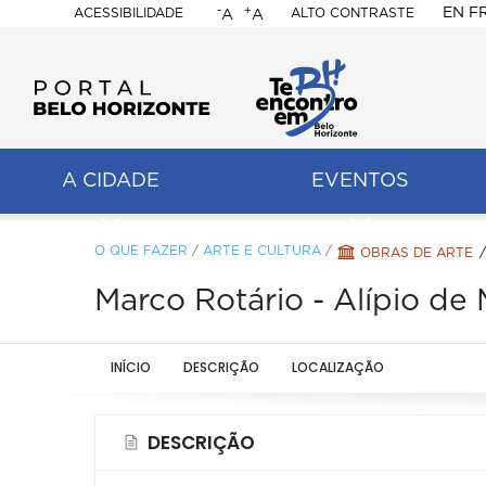
-
+
EN
F
ACESSIBILIDADE
ALTO CONTRASTE
A
A
PORTAL
BELO
HORIZONTE
A CIDADE
EVENTOS
ação
pal
O QUE FAZER
/
ARTE E CULTURA
/
OBRAS DE ARTE
Marco Rotário - Alípio de
INÍCIO
DESCRIÇÃO
LOCALIZAÇÃO
DESCRIÇÃO