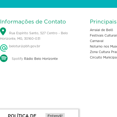
Informações de Contato
Principai
Arraial de Belô
Rua Espírito Santo, 527 Centro - Belo
Festivais Culturai
Horizonte, MG, 30160-031
Carnaval
belotur@pbh.gov.br
Noturno nos Mus
Zona Cultura Pra
Circuito Municipa
Spotify
Rádio Belo Horizonte
POLÍTICA DE
Entendi!