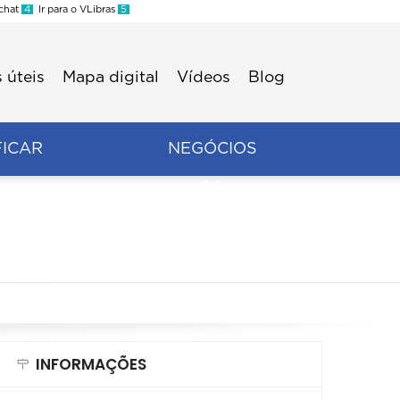
 chat
4
Ir para o VLibras
5
 úteis
Mapa digital
Vídeos
Blog
FICAR
NEGÓCIOS
INFORMAÇÕES