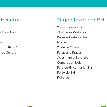
s Eventos
O que fazer em BH
Todos os eventos
s Municipais
Atividades Gratuitas
Bares e Restaurantes
eus
Museus
ça da Estação
Teatro e Cinema
l de Cultura
Parques e Praças
Ao ar livre e Esportes
Compras e Moda
Para curtir com a familia
Perto de BH
Roteiros