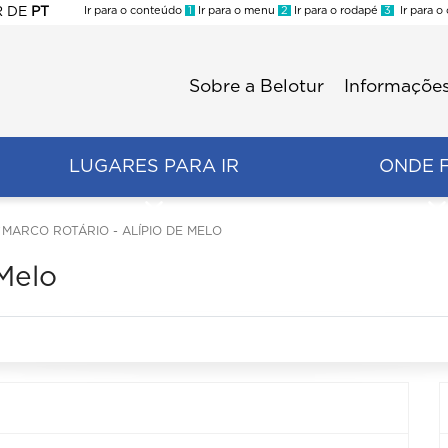
R
DE
PT
Ir para o conteúdo
1
Ir para o menu
2
Ir para o rodapé
3
Ir para o
ES
Sobre a Belotur
Informações
Menu
second
LUGARES PARA IR
ONDE 
MARCO ROTÁRIO - ALÍPIO DE MELO
 Melo