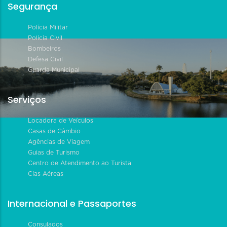
Segurança
Polícia Militar
Polícia Civil
Bombeiros
Defesa Civil
Guarda Municipal
Serviços
Locadora de Veículos
Casas de Câmbio
Agências de Viagem
Guias de Turismo
Centro de Atendimento ao Turista
Cias Aéreas
Internacional e Passaportes
Consulados