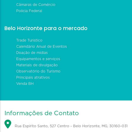
Câmaras de Comércio
Polícia Federal
Belo Horizonte para o mercado
Trade Turístico
Calendário Anual de Eventos
Doação de mídias
Equipamentos e serviços
Materiais de divulgação
Observatório do Turismo
Principais atrativos
Venda BH
Informações de Contato
Rua Espírito Santo, 527 Centro - Belo Horizonte, MG, 30160-031