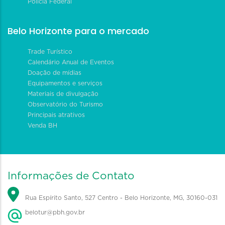
Polícia Federal
Belo Horizonte para o mercado
Trade Turístico
Calendário Anual de Eventos
Doação de mídias
Equipamentos e serviços
Materiais de divulgação
Observatório do Turismo
Principais atrativos
Venda BH
Informações de Contato
Rua Espírito Santo, 527 Centro - Belo Horizonte, MG, 30160-031
belotur@pbh.gov.br