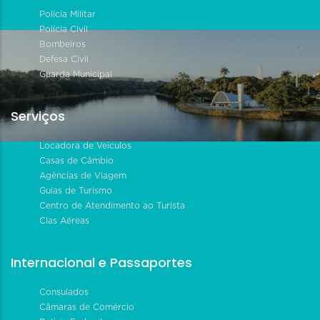
Polícia Militar
Polícia Civil
Bombeiros
Defesa Civil
Guarda Municipal
Serviços
Locadora de Veículos
Casas de Câmbio
Agências de Viagem
Guias de Turismo
Centro de Atendimento ao Turista
Cias Aéreas
Internacional e Passaportes
Consulados
Câmaras de Comércio