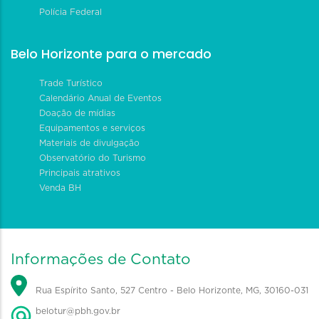
Polícia Federal
Belo Horizonte para o mercado
Trade Turístico
Calendário Anual de Eventos
Doação de mídias
Equipamentos e serviços
Materiais de divulgação
Observatório do Turismo
Principais atrativos
Venda BH
Informações de Contato
Rua Espírito Santo, 527 Centro - Belo Horizonte, MG, 30160-031
belotur@pbh.gov.br