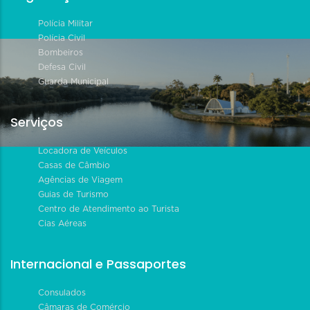
Polícia Militar
Polícia Civil
Bombeiros
Defesa Civil
Guarda Municipal
Serviços
Locadora de Veículos
Casas de Câmbio
Agências de Viagem
Guias de Turismo
Centro de Atendimento ao Turista
Cias Aéreas
Internacional e Passaportes
Consulados
Câmaras de Comércio