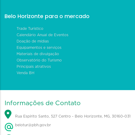
Belo Horizonte para o mercado
Trade Turístico
Calendário Anual de Eventos
Doação de mídias
Equipamentos e serviços
Materiais de divulgação
Observatório do Turismo
Principais atrativos
Venda BH
Informações de Contato
Rua Espírito Santo, 527 Centro - Belo Horizonte, MG, 30160-031
belotur@pbh.gov.br