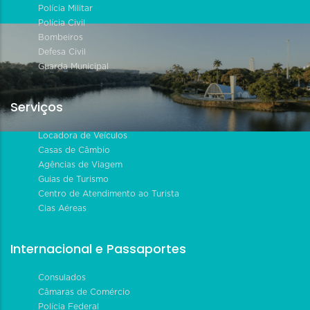
Polícia Militar
Polícia Civil
Bombeiros
Defesa Civil
Guarda Municipal
Serviços
Locadora de Veículos
Casas de Câmbio
Agências de Viagem
Guias de Turismo
Centro de Atendimento ao Turista
Cias Aéreas
Internacional e Passaportes
Consulados
Câmaras de Comércio
Polícia Federal