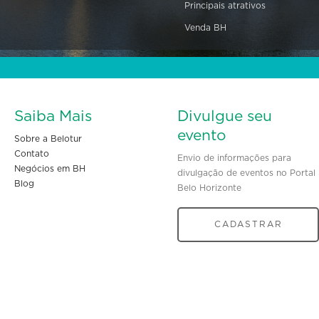
Principais atrativos
Venda BH
Saiba Mais
Divulgue seu
evento
Sobre a Belotur
Contato
Envio de informações para
Negócios em BH
divulgação de eventos no Portal
Blog
Belo Horizonte
CADASTRAR