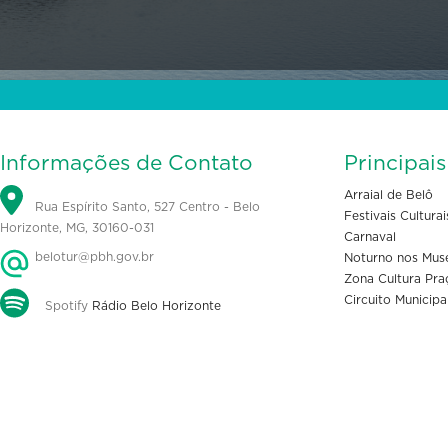
Informações de Contato
Principai
Arraial de Belô
Rua Espírito Santo, 527 Centro - Belo
Festivais Culturai
Horizonte, MG, 30160-031
Carnaval
belotur@pbh.gov.br
Noturno nos Mus
Zona Cultura Pra
Circuito Municipa
Spotify
Rádio Belo Horizonte