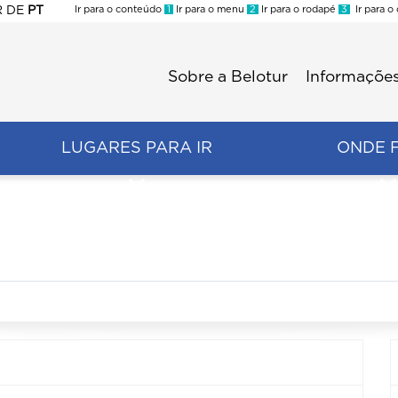
R
DE
PT
Ir para o conteúdo
1
Ir para o menu
2
Ir para o rodapé
3
Ir para o
ES
Sobre a Belotur
Informações
Menu
second
LUGARES PARA IR
ONDE 