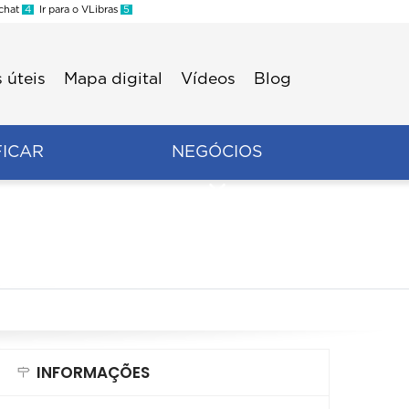
 chat
4
Ir para o VLibras
5
 úteis
Mapa digital
Vídeos
Blog
FICAR
NEGÓCIOS
INFORMAÇÕES