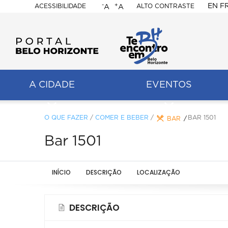
-
+
EN
F
ACESSIBILIDADE
ALTO CONTRASTE
A
A
PORTAL
BELO
HORIZONTE
A CIDADE
EVENTOS
ação
pal
O QUE FAZER
/
COMER E BEBER
/
BAR 1501
BAR
Bar 1501
INÍCIO
DESCRIÇÃO
LOCALIZAÇÃO
DESCRIÇÃO