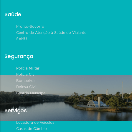
Saúde
Pronto-Socorro
Centro de Atenção à Saúde do Viajante
SAMU
Segurança
Polícia Militar
Polícia Civil
Bombeiros
Defesa Civil
Guarda Municipal
Serviços
Locadora de Veículos
Casas de Câmbio