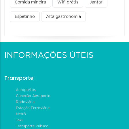
Comida mineira
Wifi grátis
Jantar
Espetinho
Alta gastronomia
INFORMAÇÕES ÚTEIS
Transporte
Aeroportos
Conexão Aeroporto
Rodoviária
Estação Ferroviária
Metrô
Táxi
Transporte Público