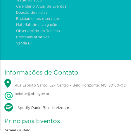
Trade Turístico
Calendário Anual de Eventos
Doação de mídias
Equipamentos e serviços
Materiais de divulgação
Observatório do Turismo
Principais atrativos
Venda BH
Informações de Contato
Rua Espírito Santo, 527 Centro - Belo Horizonte, MG, 30160-031
belotur@pbh.gov.br
Spotify
Rádio Belo Horizonte
Principais Eventos
Arraial de Belô