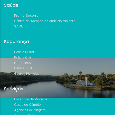
Saúde
Pronto-Socorro
Centro de Atenção à Saúde do Viajante
SAMU
Segurança
Polícia Militar
Polícia Civil
Bombeiros
Defesa Civil
Guarda Municipal
Serviços
Locadora de Veículos
Casas de Câmbio
Agências de Viagem