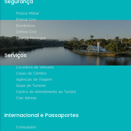
Segurança
Polícia Militar
Polícia Civil
Bombeiros
Defesa Civil
Guarda Municipal
Serviços
Locadora de Veículos
Casas de Câmbio
Agências de Viagem
Guias de Turismo
Centro de Atendimento ao Turista
Cias Aéreas
Internacional e Passaportes
Consulados