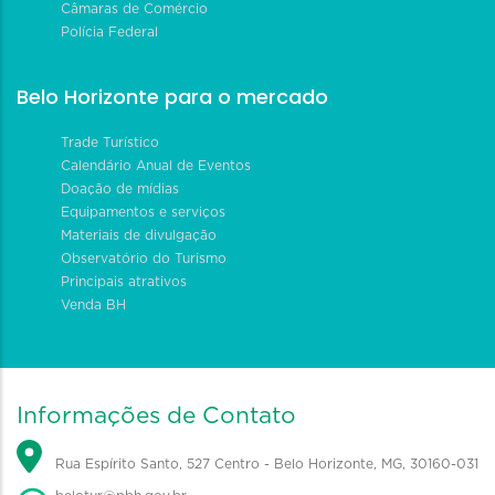
Câmaras de Comércio
Polícia Federal
Belo Horizonte para o mercado
Trade Turístico
Calendário Anual de Eventos
Doação de mídias
Equipamentos e serviços
Materiais de divulgação
Observatório do Turismo
Principais atrativos
Venda BH
Informações de Contato
Rua Espírito Santo, 527 Centro - Belo Horizonte, MG, 30160-031