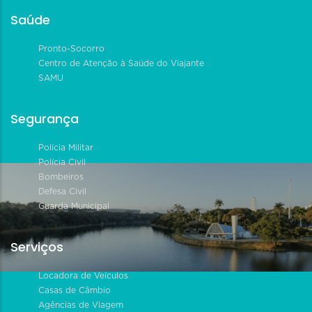
Saúde
Pronto-Socorro
Centro de Atenção à Saúde do Viajante
SAMU
Segurança
Polícia Militar
Polícia Civil
Bombeiros
Defesa Civil
Guarda Municipal
Serviços
Locadora de Veículos
Casas de Câmbio
Agências de Viagem