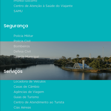
Pronto-Socorro
Centro de Atenção à Saúde do Viajante
SAMU
Segurança
Polícia Militar
Polícia Civil
Bombeiros
Defesa Civil
Guarda Municipal
Serviços
Locadora de Veículos
Casas de Câmbio
Agências de Viagem
Guias de Turismo
Centro de Atendimento ao Turista
Cias Aéreas