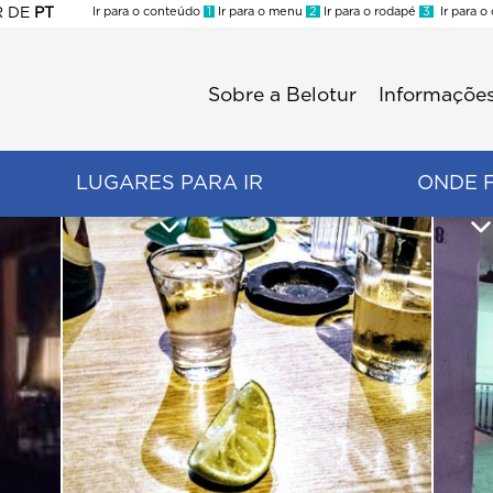
R
DE
PT
Ir para o conteúdo
1
Ir para o menu
2
Ir para o rodapé
3
Ir para o
ES
Sobre a Belotur
Informações
Menu
second
LUGARES PARA IR
ONDE 