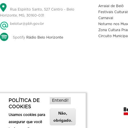
Arraial de Belô
Rua Espírito Santo, 527 Centro - Belo
Festivais Culturai
Horizonte, MG, 30160-031
Carnaval
belotur@pbh.gov.br
Noturno nos Mus
Zona Cultura Pra
Circuito Municipa
Spotify
Rádio Belo Horizonte
POLÍTICA DE
Entendi!
COOKIES
Não,
Usamos cookies para
obrigado.
assegurar que você