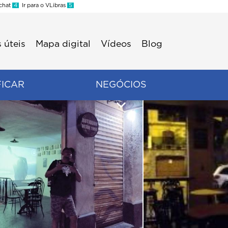
 chat
4
Ir para o VLibras
5
 úteis
Mapa digital
Vídeos
Blog
FICAR
NEGÓCIOS