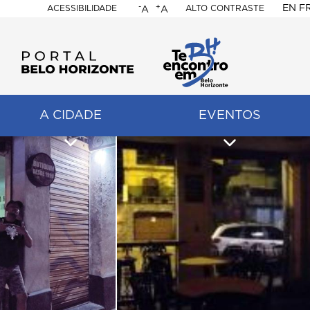
-
+
EN
F
ACESSIBILIDADE
ALTO CONTRASTE
A
A
PORTAL
BELO
HORIZONTE
A CIDADE
EVENTOS
ação
pal