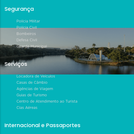
Segurança
Polícia Militar
Polícia Civil
Bombeiros
Defesa Civil
Guarda Municipal
Serviços
Locadora de Veículos
Casas de Câmbio
Agências de Viagem
Guias de Turismo
Centro de Atendimento ao Turista
Cias Aéreas
Internacional e Passaportes