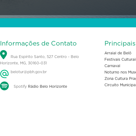
Informações de Contato
Principai
Arraial de Belô
Rua Espírito Santo, 527 Centro - Belo
Festivais Culturai
Horizonte, MG, 30160-031
Carnaval
belotur@pbh.gov.br
Noturno nos Mus
Zona Cultura Pra
Circuito Municipa
Spotify
Rádio Belo Horizonte