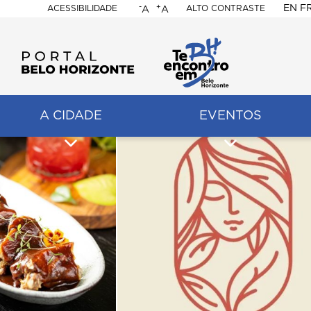
-
+
EN
F
ACESSIBILIDADE
ALTO CONTRASTE
A
A
PORTAL
BELO
HORIZONTE
A CIDADE
EVENTOS
ação
pal