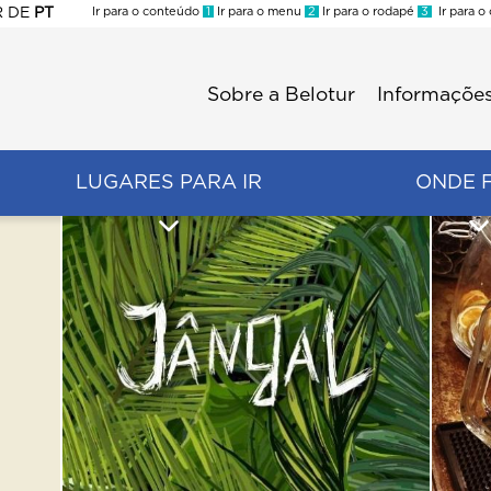
R
DE
PT
Ir para o conteúdo
1
Ir para o menu
2
Ir para o rodapé
3
Ir para o
ES
Sobre a Belotur
Informações
Menu
second
LUGARES PARA IR
ONDE 