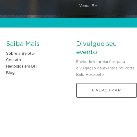
Venda BH
Saiba Mais
Divulgue seu
evento
Sobre a Belotur
Contato
Envio de informações para
Negócios em BH
divulgação de eventos no Portal
Blog
Belo Horizonte
CADASTRAR