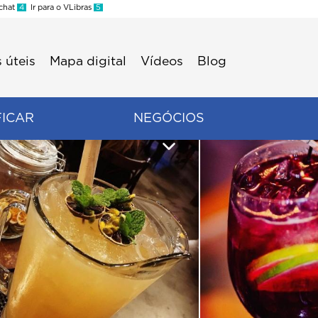
 chat
4
Ir para o VLibras
5
 úteis
Mapa digital
Vídeos
Blog
FICAR
NEGÓCIOS