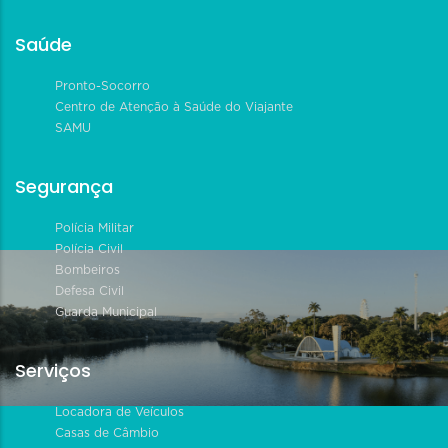
Saúde
Pronto-Socorro
Centro de Atenção à Saúde do Viajante
SAMU
Segurança
Polícia Militar
Polícia Civil
Bombeiros
Defesa Civil
Guarda Municipal
Serviços
Locadora de Veículos
Casas de Câmbio