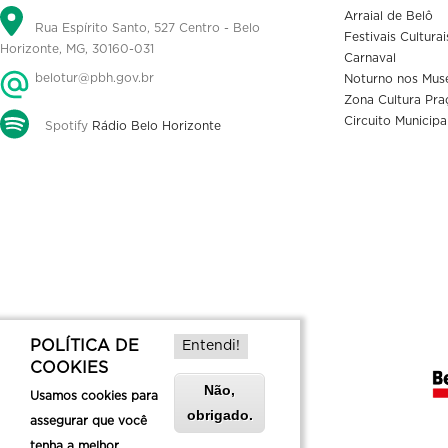
Arraial de Belô
Rua Espírito Santo, 527 Centro - Belo
Festivais Culturai
Horizonte, MG, 30160-031
Carnaval
belotur@pbh.gov.br
Noturno nos Mus
Zona Cultura Pra
Circuito Municipa
Spotify
Rádio Belo Horizonte
POLÍTICA DE
Entendi!
COOKIES
Não,
Usamos cookies para
obrigado.
assegurar que você
tenha a melhor