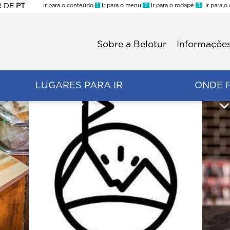
R
DE
PT
Ir para o conteúdo
1
Ir para o menu
2
Ir para o rodapé
3
Ir para o
ES
Sobre a Belotur
Informações
Menu
second
LUGARES PARA IR
ONDE 