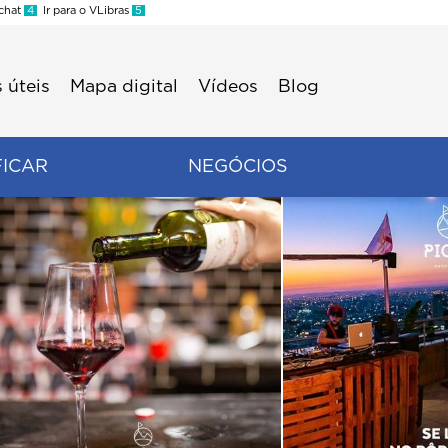
 chat
4
Ir para o VLibras
5
 úteis
Mapa digital
Vídeos
Blog
FICAR
NEGÓCIOS