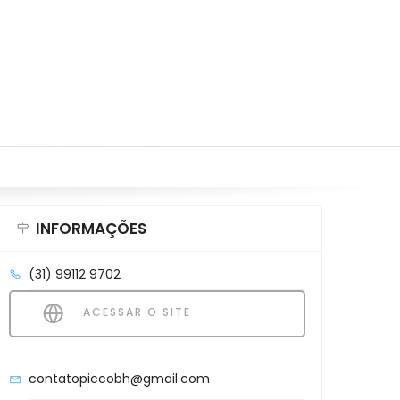
INFORMAÇÕES
(31) 99112 9702
ACESSAR O SITE
contatopiccobh@gmail.com