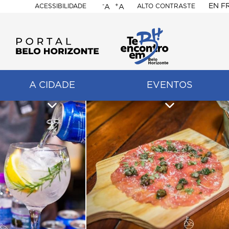
-
+
EN
F
ACESSIBILIDADE
ALTO CONTRASTE
A
A
PORTAL
BELO
HORIZONTE
A CIDADE
EVENTOS
ação
pal