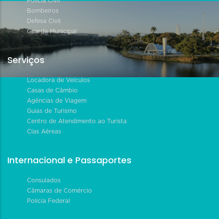
Polícia Civil
Bombeiros
Defesa Civil
Guarda Municipal
Serviços
Locadora de Veículos
Casas de Câmbio
Agências de Viagem
Guias de Turismo
Centro de Atendimento ao Turista
Cias Aéreas
Internacional e Passaportes
Consulados
Câmaras de Comércio
Polícia Federal