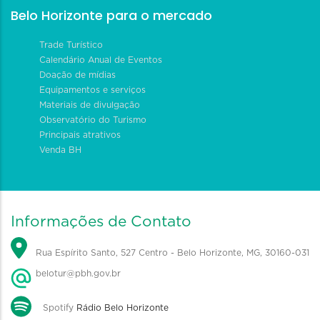
Belo Horizonte para o mercado
Trade Turístico
Calendário Anual de Eventos
Doação de mídias
Equipamentos e serviços
Materiais de divulgação
Observatório do Turismo
Principais atrativos
Venda BH
Informações de Contato
Rua Espírito Santo, 527 Centro - Belo Horizonte, MG, 30160-031
belotur@pbh.gov.br
Spotify
Rádio Belo Horizonte