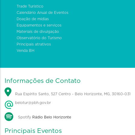
Trade Turístico
Calendário Anual de Eventos
Doação de mídias
Equipamentos e serviços
Materiais de divulgação
Observatório do Turismo
Principais atrativos
Venda BH
Informações de Contato
Rua Espírito Santo, 527 Centro - Belo Horizonte, MG, 30160-031
belotur@pbh.gov.br
Spotify
Rádio Belo Horizonte
Principais Eventos