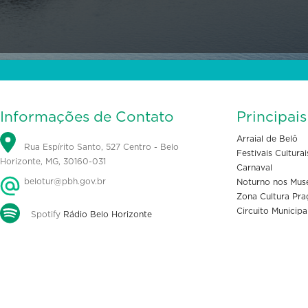
Informações de Contato
Principai
Arraial de Belô
Rua Espírito Santo, 527 Centro - Belo
Festivais Culturai
Horizonte, MG, 30160-031
Carnaval
belotur@pbh.gov.br
Noturno nos Mus
Zona Cultura Pra
Circuito Municipa
Spotify
Rádio Belo Horizonte