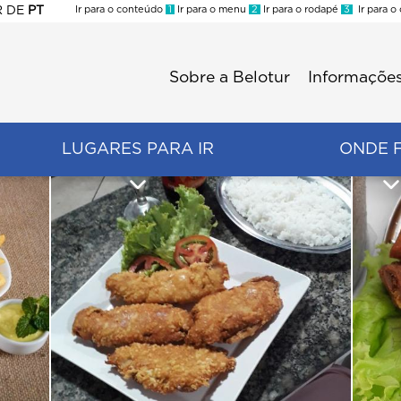
R
DE
PT
Ir para o conteúdo
1
Ir para o menu
2
Ir para o rodapé
3
Ir para o
ES
Sobre a Belotur
Informações
Menu
second
LUGARES PARA IR
ONDE 