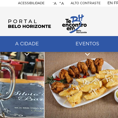
-
+
EN
F
ACESSIBILIDADE
ALTO CONTRASTE
A
A
PORTAL
BELO
HORIZONTE
A CIDADE
EVENTOS
ação
pal