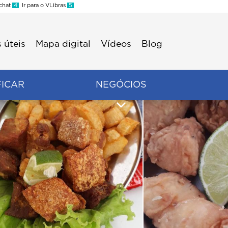
 chat
4
Ir para o VLibras
5
 úteis
Mapa digital
Vídeos
Blog
FICAR
NEGÓCIOS