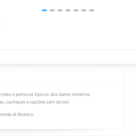
R
rções e petiscos típicos dos bares mineiros,
s, cachaças e opções sem álcool.
omida di Buteco.