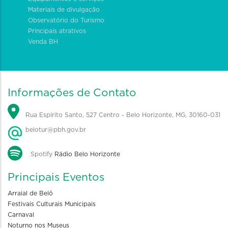
Materiais de divulgação
Observatório do Turismo
Principais atrativos
Venda BH
Informações de Contato
Rua Espírito Santo, 527 Centro - Belo Horizonte, MG, 30160-031
belotur@pbh.gov.br
Spotify
Rádio Belo Horizonte
Principais Eventos
Arraial de Belô
Festivais Culturais Municipais
Carnaval
Noturno nos Museus