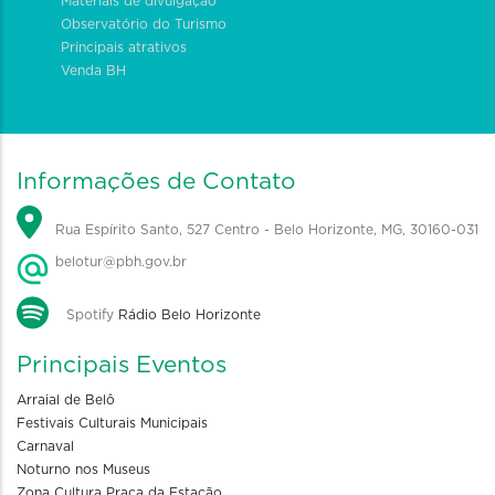
Materiais de divulgação
Observatório do Turismo
Principais atrativos
Venda BH
Informações de Contato
Rua Espírito Santo, 527 Centro - Belo Horizonte, MG, 30160-031
belotur@pbh.gov.br
Spotify
Rádio Belo Horizonte
Principais Eventos
Arraial de Belô
Festivais Culturais Municipais
Carnaval
Noturno nos Museus
Zona Cultura Praça da Estação