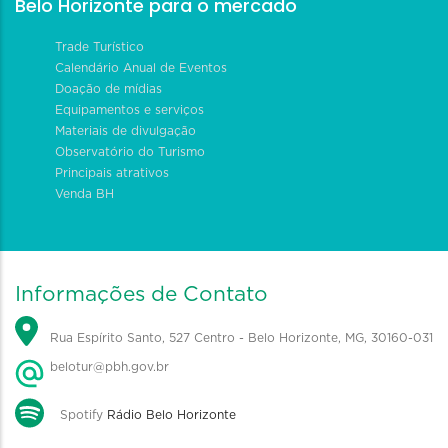
Belo Horizonte para o mercado
Trade Turístico
Calendário Anual de Eventos
Doação de mídias
Equipamentos e serviços
Materiais de divulgação
Observatório do Turismo
Principais atrativos
Venda BH
Informações de Contato
Rua Espírito Santo, 527 Centro - Belo Horizonte, MG, 30160-031
belotur@pbh.gov.br
Spotify
Rádio Belo Horizonte