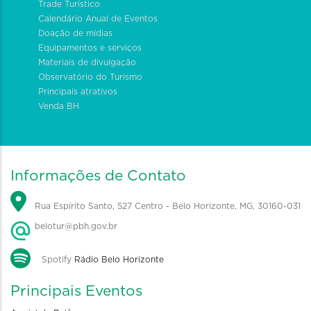
Trade Turístico
Calendário Anual de Eventos
Doação de mídias
Equipamentos e serviços
Materiais de divulgação
Observatório do Turismo
Principais atrativos
Venda BH
Informações de Contato
Rua Espírito Santo, 527 Centro - Belo Horizonte, MG, 30160-031
belotur@pbh.gov.br
Spotify
Rádio Belo Horizonte
Principais Eventos