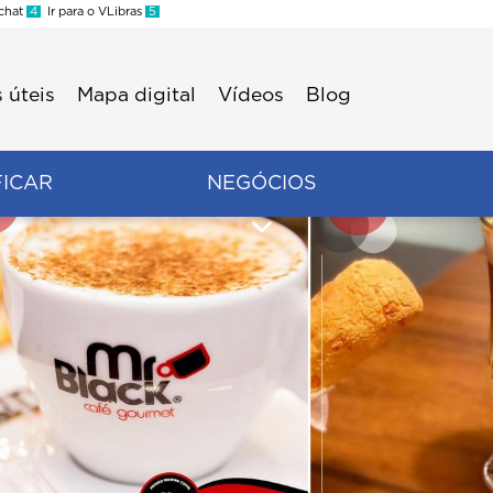
 chat
4
Ir para o VLibras
5
 úteis
Mapa digital
Vídeos
Blog
FICAR
NEGÓCIOS