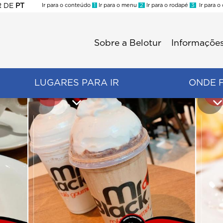
R
DE
PT
Ir para o conteúdo
1
Ir para o menu
2
Ir para o rodapé
3
Ir para o
ES
Sobre a Belotur
Informações
Menu
second
LUGARES PARA IR
ONDE 