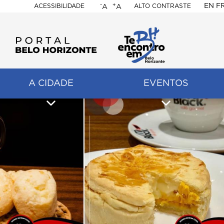
-
+
EN
F
ACESSIBILIDADE
ALTO CONTRASTE
A
A
PORTAL
BELO
HORIZONTE
A CIDADE
EVENTOS
ação
pal