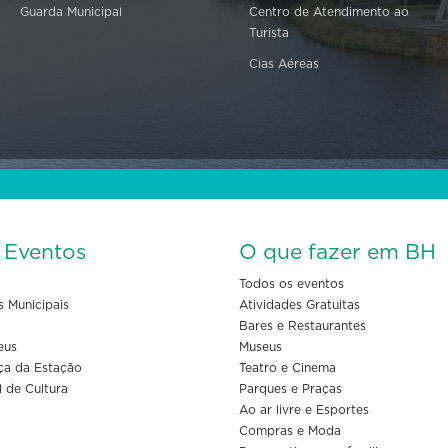
Guarda Municipal
Centro de Atendimento ao
Turista
Cias Aéreas
s Eventos
O que fazer em BH
Todos os eventos
s Municipais
Atividades Gratuitas
Bares e Restaurantes
eus
Museus
ça da Estação
Teatro e Cinema
l de Cultura
Parques e Praças
Ao ar livre e Esportes
Compras e Moda