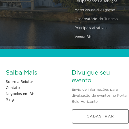
Equipamentos e serviços
Materiais de divulgação
Observatório do Turismo
Principais atrativos
Venda BH
Saiba Mais
Divulgue seu
evento
Sobre a Belotur
Contato
Envio de informações para
Negócios em BH
divulgação de eventos no Portal
Blog
Belo Horizonte
CADASTRAR