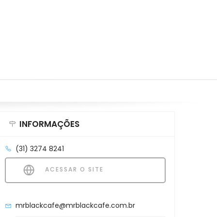
INFORMAÇÕES
(31) 3274 8241
ACESSAR O SITE
mrblackcafe@mrblackcafe.com.br