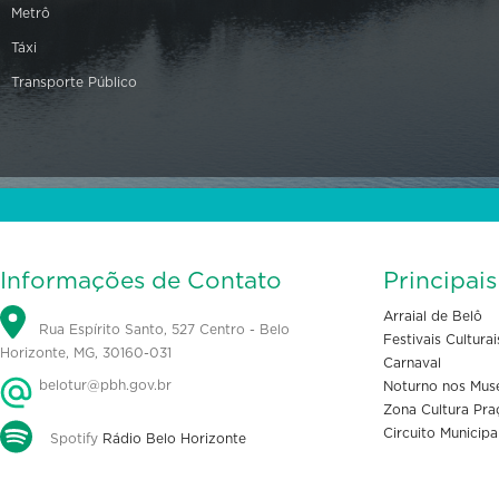
Metrô
Táxi
Transporte Público
Informações de Contato
Principai
Arraial de Belô
Rua Espírito Santo, 527 Centro - Belo
Festivais Culturai
Horizonte, MG, 30160-031
Carnaval
belotur@pbh.gov.br
Noturno nos Mus
Zona Cultura Pra
Circuito Municipa
Spotify
Rádio Belo Horizonte