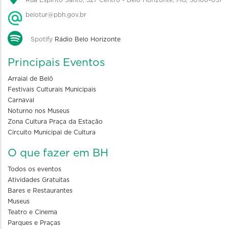
Rua Espírito Santo, 527 Centro - Belo Horizonte, MG, 30160-031
belotur@pbh.gov.br
Spotify
Rádio Belo Horizonte
Principais Eventos
Arraial de Belô
Festivais Culturais Municipais
Carnaval
Noturno nos Museus
Zona Cultura Praça da Estação
Circuito Municipal de Cultura
O que fazer em BH
Todos os eventos
Atividades Gratuitas
Bares e Restaurantes
Museus
Teatro e Cinema
Parques e Praças