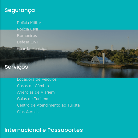
Segurança
Polícia Militar
Polícia Civil
Bombeiros
Defesa Civil
Guarda Municipal
Serviços
Locadora de Veículos
Casas de Câmbio
Agências de Viagem
Guias de Turismo
Centro de Atendimento ao Turista
Cias Aéreas
Internacional e Passaportes