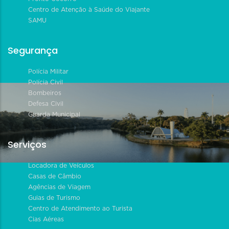
Centro de Atenção à Saúde do Viajante
SAMU
Segurança
Polícia Militar
Polícia Civil
Bombeiros
Defesa Civil
Guarda Municipal
Serviços
Locadora de Veículos
Casas de Câmbio
Agências de Viagem
Guias de Turismo
Centro de Atendimento ao Turista
Cias Aéreas